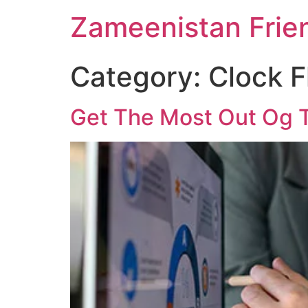
Zameenistan Frie
Category:
Clock F
Get The Most Out Og T